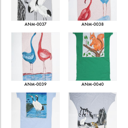
ANM-0037
ANM-0038
ANM-0039
ANM-0040