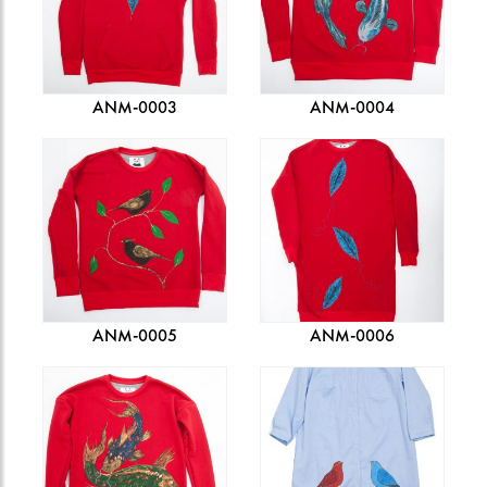
ANM-0003
ANM-0004
ANM-0005
ANM-0006