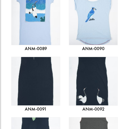
ANM-0089
ANM-0090
ANM-0091
ANM-0092