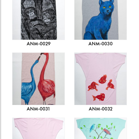
ANM-0029
ANM-0030
ANM-0031
ANM-0032