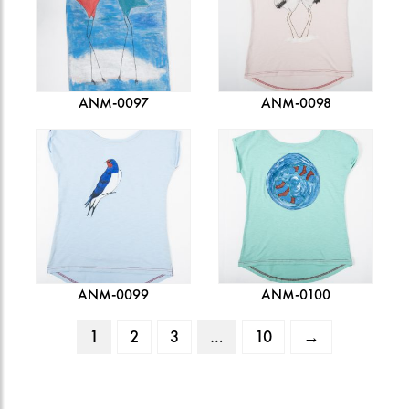
ANM-0097
ANM-0098
ANM-0099
ANM-0100
1
2
3
…
10
→