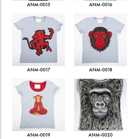
ANM-0015
ANM-0016
ANM-0017
ANM-0018
ANM-0019
ANM-0020