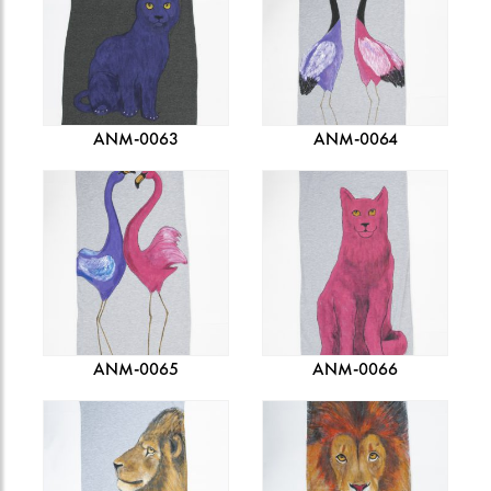
ANM-0063
ANM-0064
ANM-0065
ANM-0066