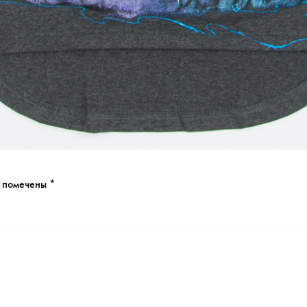
я помечены
*