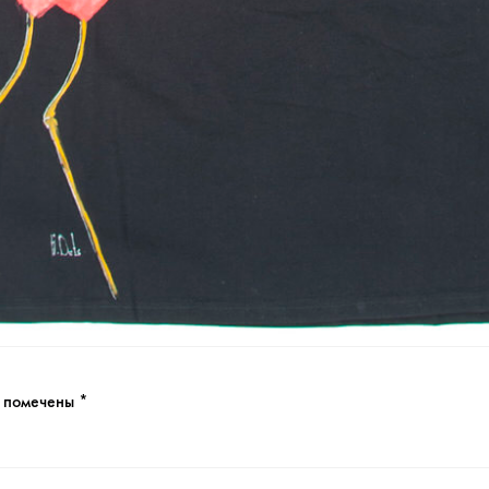
я помечены
*