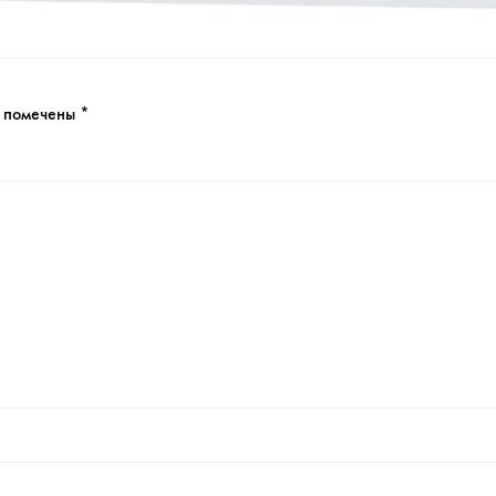
я помечены
*