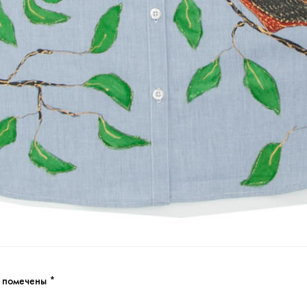
я помечены
*