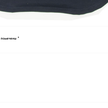
я помечены
*