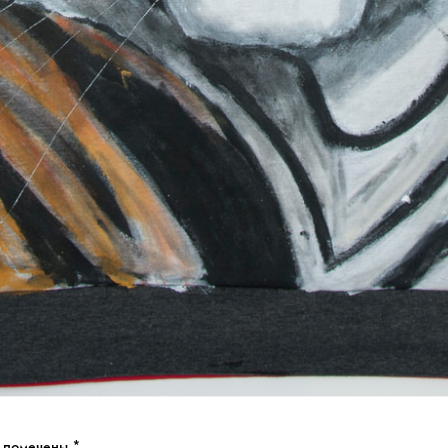
я помечены
*