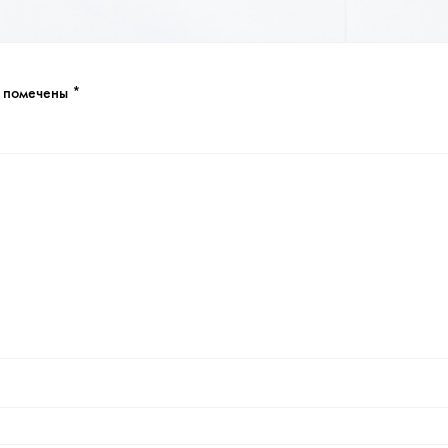
я помечены
*