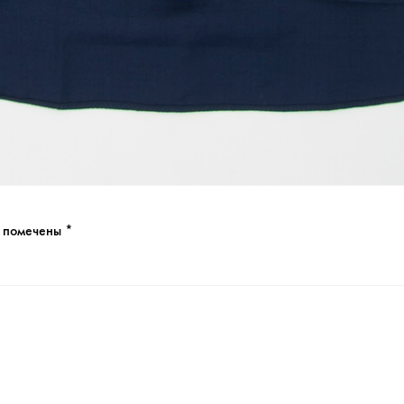
я помечены
*