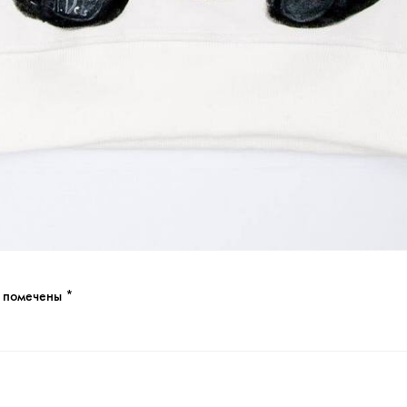
я помечены
*