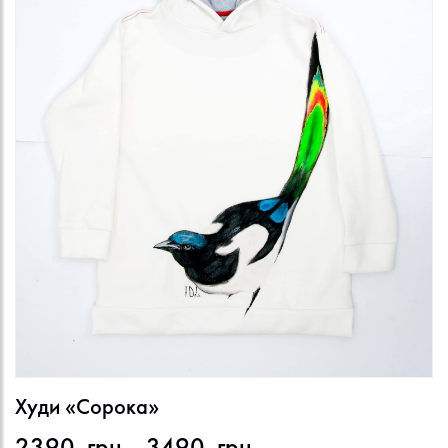
Худи «Сорока»
Диапазон
2390
грн.
3490
грн.