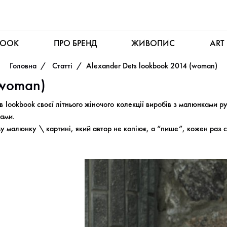
BOOK
ПРО БРЕНД
ЖИВОПИС
ART
Головна
Статті
Alexander Dets lookbook 2014 (woman)
(woman)
 lookbook своєї літнього жіночого колекції виробів з малюнками ру
тами.
му малюнку \ картині, який автор не копіює, а “пише”, кожен раз