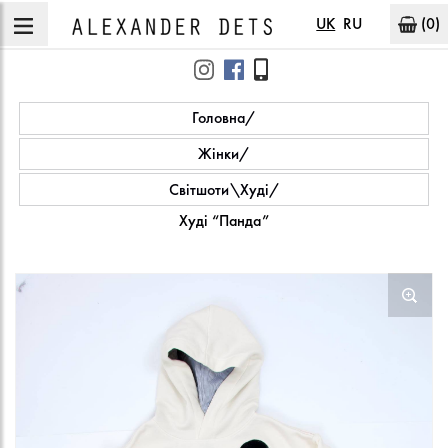
UK
RU
(0)
Головна
Жінки
Світшоти\Худі
Худі “Панда”