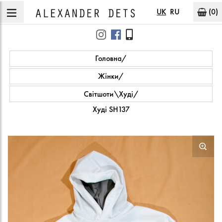
UK
RU
(0)
Головна
Жінки
Світшоти\Худі
Худі SH137