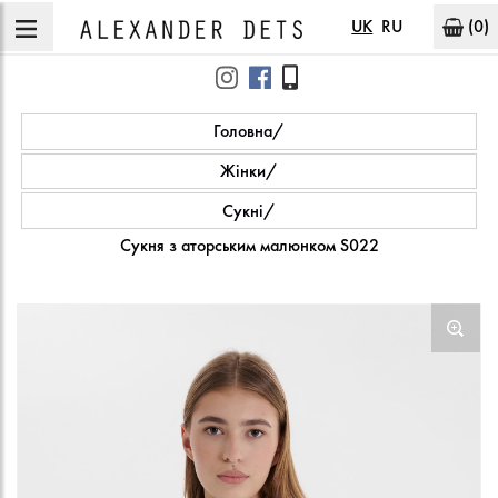
UK
RU
(0)
Головна
Жінки
Сукні
Сукня з аторським малюнком S022